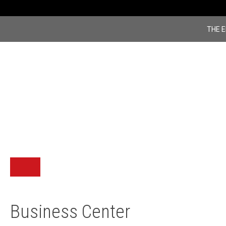
THE 
비즈니스 센터
FACILITIES
Business Center