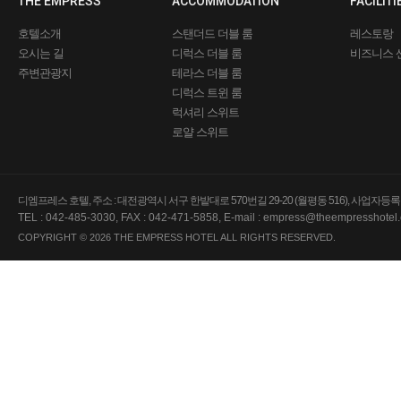
THE EMPRESS
ACCOMMODATION
FACILITI
호텔소개
스탠더드 더블 룸
레스토랑
오시는 길
디럭스 더블 룸
비즈니스 
주변관광지
테라스 더블 룸
디럭스 트윈 룸
럭셔리 스위트
로얄 스위트
디엠프레스 호텔, 주소 : 대전광역시 서구 한밭대로 570번길 29-20 (월평동 516), 사업자등록번호 
TEL : 042-485-3030, FAX : 042-471-5858, E-mail :
empress@theempresshotel.
COPYRIGHT © 2026 THE EMPRESS HOTEL ALL RIGHTS RESERVED.